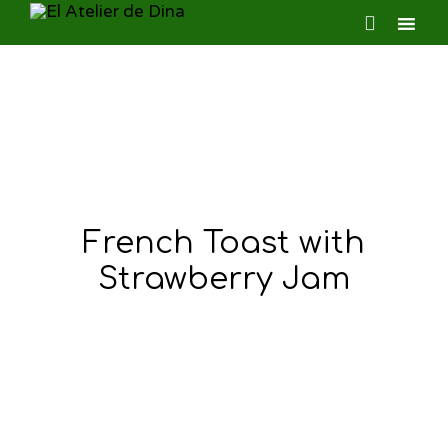

Ski
to
con
French Toast with
Strawberry Jam