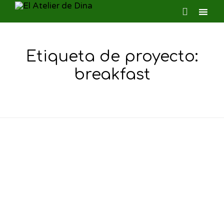

Ski
to
Etiqueta de proyecto:
con
breakfast