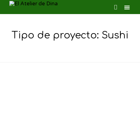

Ski
to
Tipo de proyecto:
Sushi
con