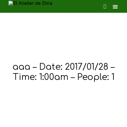

Ski
to
con
aaa – Date: 2017/01/28 –
Time: 1:00am – People: 1