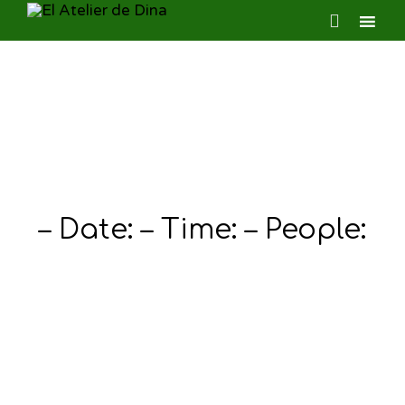

Ski
to
con
– Date: – Time: – People: