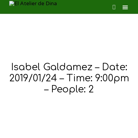

Ski
to
con
Isabel Galdamez – Date:
2019/01/24 – Time: 9:00pm
– People: 2