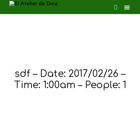

Ski
to
con
sdf – Date: 2017/02/26 –
Time: 1:00am – People: 1