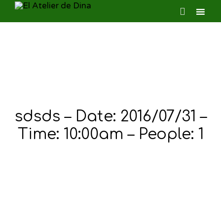

Ski
to
con
sdsds – Date: 2016/07/31 –
Time: 10:00am – People: 1