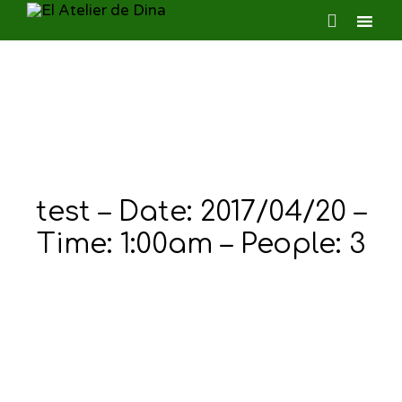

Ski
to
con
test – Date: 2017/04/20 –
Time: 1:00am – People: 3