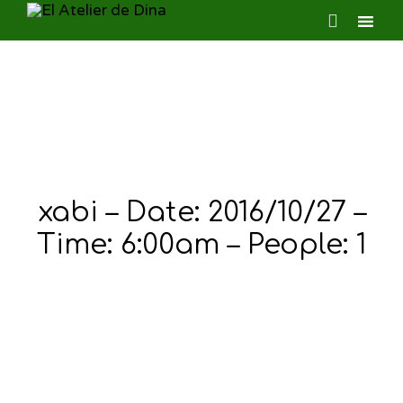

Ski
to
con
xabi – Date: 2016/10/27 –
Time: 6:00am – People: 1