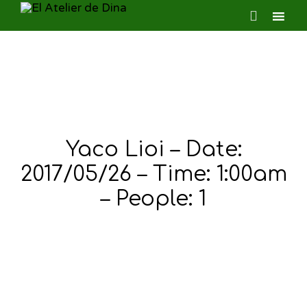

Ski
to
con
Yaco Lioi – Date:
2017/05/26 – Time: 1:00am
– People: 1