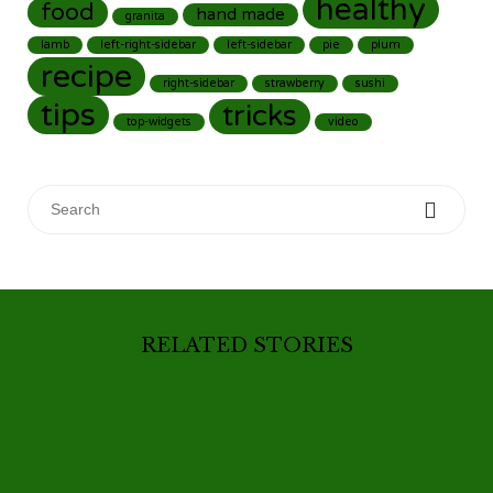
healthy
food
hand made
granita
lamb
left-right-sidebar
left-sidebar
pie
plum
recipe
right-sidebar
strawberry
sushi
tips
tricks
top-widgets
video
Search for:
RELATED STORIES